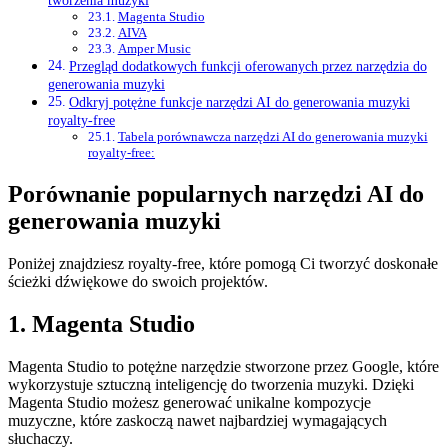
tworzenia muzyki
Magenta Studio
AIVA
Amper Music
Przegląd dodatkowych funkcji oferowanych przez narzędzia do
generowania muzyki
Odkryj potężne funkcje narzędzi AI do generowania muzyki
royalty-free
Tabela porównawcza narzędzi AI do generowania muzyki
royalty-free:
Porównanie popularnych narzędzi AI do
generowania muzyki
Poniżej znajdziesz royalty-free, które pomogą Ci tworzyć doskonałe
ścieżki dźwiękowe do swoich projektów.
1. Magenta Studio
Magenta Studio to potężne narzędzie stworzone przez Google, które
wykorzystuje sztuczną inteligencję do tworzenia muzyki. Dzięki
Magenta Studio możesz generować unikalne kompozycje
muzyczne, które zaskoczą nawet najbardziej wymagających
słuchaczy.