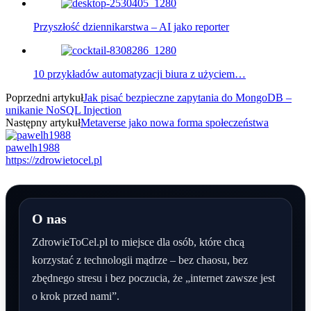
Przyszłość dziennikarstwa – AI jako reporter
10 przykładów automatyzacji biura z użyciem…
Poprzedni artykuł
Jak pisać bezpieczne zapytania do MongoDB –
unikanie NoSQL Injection
Następny artykuł
Metaverse jako nowa forma społeczeństwa
pawelh1988
https://zdrowietocel.pl
O nas
ZdrowieToCel.pl to miejsce dla osób, które chcą
korzystać z technologii mądrze – bez chaosu, bez
zbędnego stresu i bez poczucia, że „internet zawsze jest
o krok przed nami”.