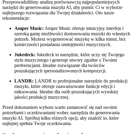
Przeprowadziliśmy analizę porównawczą najpopularniejszych
narzędzi do generowania muzyki AI, aby pomóc Ci w wyborze
najlepszego rozwiązania dla Twojej działalności. Oto nasze
rekomendacje:
Amper Music:
Amper Music oferuje intuicyjny interfejs i
szeroką gamę możliwości dostosowania muzyki do własnych
potrzeb. Możesz wygenerować muzykę w kilka minut, bez
konieczności posiadania umiejętności muzycznych.
Jukedeck:
Jukedeck to narzędzie, które uczy się Twojego
stylu muzycznego i generuje utwory zgodne z Twoimi
preferencjami. Idealne rozwiązanie dla twórców
poszukujących spersonalizowanych kompozycji.
LANDR:
LANDR to profesjonalne narzędzie do produkcji
muzyki, które oferuje zaawansowane funkcje edycji i
miksowania. Idealne dla osób poszukujących wysokiej
jakości produkcji muzycznej.
Przed dokonaniem wyboru warto zastanowić się nad swoimi
potrzebami i oczekiwaniami wobec narzędzia do generowania
muzyki AI. Spróbuj kilku różnych opcji, aby znaleźć to, które
najlepiej spełnia Twoje oczekiwania.