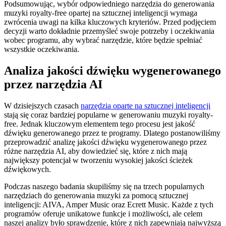
Podsumowując, wybór odpowiedniego narzędzia do generowania
muzyki royalty-free opartej na sztucznej inteligencji wymaga
zwrócenia uwagi na kilka kluczowych kryteriów. Przed podjęciem
decyzji warto dokładnie przemyśleć swoje potrzeby i oczekiwania
wobec programu, aby wybrać narzędzie, które będzie spełniać
wszystkie oczekiwania.
Analiza jakości dźwięku wygenerowanego
przez narzędzia AI
W dzisiejszych czasach
narzędzia oparte na sztucznej inteligencji
stają się coraz bardziej popularne w generowaniu muzyki royalty-
free. Jednak kluczowym elementem tego procesu jest jakość
dźwięku generowanego przez te programy. Dlatego postanowiliśmy
przeprowadzić analizę jakości dźwięku wygenerowanego przez
różne narzędzia AI, aby dowiedzieć się, które z nich mają
największy potencjał w tworzeniu wysokiej jakości ścieżek
dźwiękowych.
Podczas naszego badania skupiliśmy się na trzech popularnych
narzędziach do generowania muzyki za pomocą sztucznej
inteligencji: AIVA, Amper Music oraz Ecrett Music. Każde z tych
programów oferuje unikatowe funkcje i możliwości, ale celem
naszej analizy było sprawdzenie, które z nich zapewniają najwyższą