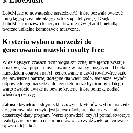
5. LobeMusic
LobeMusic to nowatorskie narzędzie AI, które pozwala tworzyć
muzykę poprzez interakcję z sztuczną inteligencją. Dzięki
LobeMusic możesz eksperymentować z dźwiękami i melodią,
tworząc unikalne kompozycje muzyczne.
Kryteria wyboru narzędzi do
generowania muzyki royalty-free
W dzisiejszych czasach technologia sztucznej inteligencji zyskuje
coraz większą popularność, również w branży muzycznej. Dzięki
narzędziom opartym na AI, generowanie muzyki royalty-free staje
się łatwiejsze i bardziej dostępne dla wielu osób. Jednakże, wybór
odpowiedniego narzędzia do tego celu może być trudny, dlatego
warto zwrócić uwagę na pewne kryteria, które pomogą podjąć
właściwą decyzję.
Jakość dźwięku:
Jednym z kluczowych kryteriów wyboru narzędzi
do generowania muzyki jest jakość dźwięku, jaka jest w stanie
dostarczyć dany program. Warto sprawdzić, czy AI potrafi stworzyć
realistyczne brzmienia instrumentów oraz czy dźwięki generowane
są wysokiej jakości.