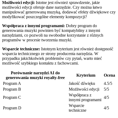
Możliwości edycji:
Istotne jest również sprawdzenie, jakie
możliwości edycji oferuje dane narzędzie. Czy można łatwo
manipulować generowaną muzyką, dodawać efekty dźwiękowe czy
modyfikować poszczególne elementy kompozycji?
Współpraca z innymi programami:
Dobry program do
generowania muzyki powinien być kompatybilny z innymi
narzędziami, co pozwoli na swobodne korzystanie z różnych
programów w procesie tworzenia muzyki.
Wsparcie techniczne:
Istotnym kryterium jest również dostępność
wsparcia technicznego ze strony producenta narzędzia. W
przypadku jakichkolwiek problemów czy pytań, warto mieć
możliwość szybkiego kontaktu z fachowcami.
Porównanie narzędzi AI do
Kryterium
Ocena
generowania muzyki royalty-free
Program A
Jakość dźwięku
4.5/5
Program B
Możliwości edycji
5/5
Współpraca z
Program C
4/5
innymi programami
Wsparcie
Program D
4/5
techniczne