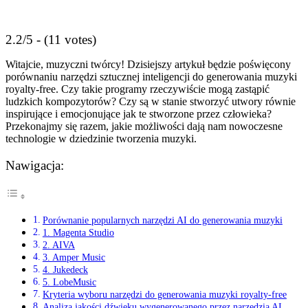
2.2/5 - (11 votes)
Witajcie, muzyczni twórcy! Dzisiejszy artykuł będzie poświęcony
porównaniu narzędzi sztucznej inteligencji do generowania muzyki
royalty-free. Czy takie programy rzeczywiście mogą zastąpić
ludzkich kompozytorów? Czy są w stanie stworzyć utwory równie
inspirujące i emocjonujące jak te stworzone przez człowieka?
Przekonajmy się razem, jakie możliwości dają nam nowoczesne
technologie w dziedzinie tworzenia muzyki.
Nawigacja:
Porównanie popularnych narzędzi AI do generowania muzyki
1. Magenta Studio
2. AIVA
3. Amper Music
4. Jukedeck
5. LobeMusic
Kryteria wyboru narzędzi do generowania muzyki royalty-free
Analiza jakości dźwięku wygenerowanego przez narzędzia AI