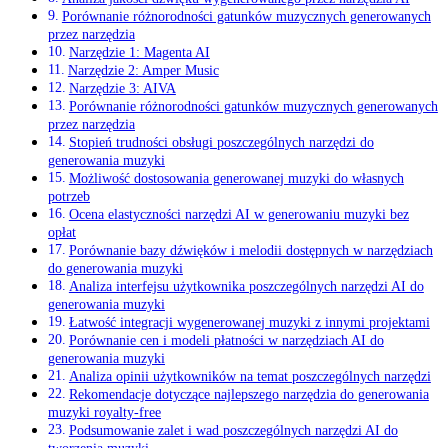
Porównanie różnorodności gatunków muzycznych generowanych
przez narzędzia
Narzędzie 1: Magenta AI
Narzędzie 2: Amper Music
Narzędzie 3: AIVA
Porównanie różnorodności gatunków muzycznych generowanych
przez narzędzia
Stopień trudności obsługi poszczególnych narzędzi do
generowania muzyki
Możliwość dostosowania generowanej muzyki do własnych
potrzeb
Ocena elastyczności narzędzi AI w generowaniu muzyki bez
opłat
Porównanie bazy dźwięków i melodii dostępnych w narzędziach
do generowania muzyki
Analiza interfejsu użytkownika poszczególnych narzędzi AI do
generowania muzyki
Łatwość integracji wygenerowanej muzyki z innymi projektami
Porównanie cen i modeli płatności w narzędziach AI do
generowania muzyki
Analiza opinii użytkowników na temat poszczególnych narzędzi
Rekomendacje dotyczące najlepszego narzędzia do generowania
muzyki royalty-free
Podsumowanie zalet i wad poszczególnych narzędzi AI do