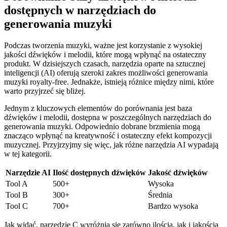
dostępnych w narzędziach do
generowania muzyki
Podczas tworzenia muzyki, ważne jest korzystanie z wysokiej
jakości dźwięków i melodii, które mogą wpłynąć na ostateczny
produkt. W dzisiejszych czasach, narzędzia oparte na sztucznej
inteligencji (AI) oferują szeroki zakres możliwości generowania
muzyki royalty-free. Jednakże, istnieją różnice między nimi, które
warto przyjrzeć się bliżej.
Jednym z kluczowych elementów do porównania jest baza
dźwięków i melodii, dostępna w poszczególnych narzędziach do
generowania muzyki. Odpowiednio dobrane brzmienia mogą
znacząco wpłynąć na kreatywność i ostateczny efekt kompozycji
muzycznej. Przyjrzyjmy się więc, jak różne narzędzia AI wypadają
w tej kategorii.
Narzędzie AI
Ilość dostępnych dźwięków
Jakość dźwięków
Tool A
500+
Wysoka
Tool B
300+
Średnia
Tool C
700+
Bardzo wysoka
Jak widać, narzędzie C wyróżnia się zarówno ilością, jak i jakością