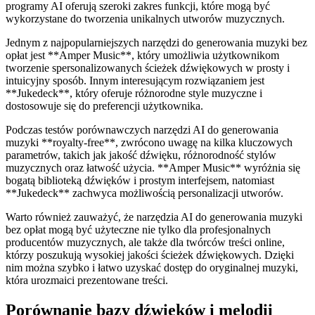
programy AI oferują szeroki zakres funkcji, które mogą być
wykorzystane do tworzenia unikalnych utworów muzycznych.
Jednym z najpopularniejszych narzędzi do generowania muzyki bez
opłat jest **Amper Music**, który umożliwia użytkownikom
tworzenie spersonalizowanych ścieżek dźwiękowych w prosty i
intuicyjny sposób. Innym interesującym rozwiązaniem jest
**Jukedeck**, który oferuje różnorodne style muzyczne i
dostosowuje się do preferencji użytkownika.
Podczas testów porównawczych narzędzi AI do generowania
muzyki **royalty-free**, zwrócono uwagę na kilka kluczowych
parametrów, takich jak jakość dźwięku, różnorodność stylów
muzycznych oraz łatwość użycia. **Amper Music** wyróżnia się
bogatą biblioteką dźwięków i prostym interfejsem, natomiast
**Jukedeck** zachwyca możliwością personalizacji utworów.
Warto również zauważyć, że narzędzia AI do generowania muzyki
bez opłat mogą być użyteczne nie tylko dla profesjonalnych
producentów muzycznych, ale także dla twórców treści online,
którzy poszukują wysokiej jakości ścieżek dźwiękowych. Dzięki
nim można szybko i łatwo uzyskać dostęp do oryginalnej muzyki,
która urozmaici prezentowane treści.
Porównanie bazy dźwięków i melodii