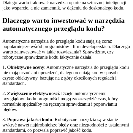
Dlatego warto traktować narzędzia‌ oparte na sztucznej ​inteligencji
jako ⁣wsparcie, a‍ nie ⁢zamiennik, w dążeniu do doskonałego kodu.
Dlaczego warto inwestować w narzędzia
automatycznego przeglądu kodu?
Automatyczne narzędzia do przeglądu kodu stają się coraz
popularniejsze wśród programistów i firm developerskich.‌ Dlaczego
warto zainwestować w‍ takie rozwiązania? Sprawdźmy, czy⁢
robotyczne sprawdzanie kodu faktycznie działa!
1.
Obiektywne oceny
: Automatyczne narzędzia do przeglądu kodu
‍nie mają uczuć ani uprzedzeń, ‍dlatego oceniają kod ‍w⁣ sposób
czysto obiektywny, bazując na z góry określonych regułach ⁤i
standardach.
2.
Zwiększenie efektywności
: Dzięki automatycznemu
przeglądowi kodu programiści ‌mogą zaoszczędzić czas, który
normalnie ‍spędzaliby na ręcznym sprawdzaniu i poprawianiu
błędów.
3.
Poprawa​ jakości‌ kodu
: Robotyczne narzędzia są w stanie
⁤wykryć nawet najdrobniejsze błędy oraz niezgodności z ustalonymi
standardami, co pozwala poprawić jakość kodu.