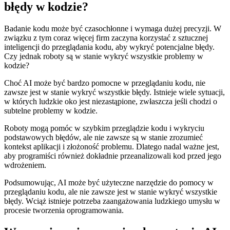
błędy w kodzie?
Badanie kodu może być czasochłonne ​i wymaga dużej precyzji. ⁣W⁤
związku z ‌tym coraz więcej firm zaczyna​ korzystać z⁢ sztucznej
inteligencji do przeglądania kodu, aby wykryć potencjalne błędy.
Czy jednak roboty są w ‌stanie wykryć wszystkie problemy w
kodzie?
Choć ⁢AI może‌ być ⁢bardzo pomocne w przeglądaniu kodu, nie
zawsze jest w stanie⁤ wykryć wszystkie błędy. Istnieje‍ wiele sytuacji,
w których ludzkie oko​ jest niezastąpione, zwłaszcza jeśli chodzi o⁢
subtelne problemy w kodzie.
Roboty mogą pomóc w szybkim przeglądzie kodu i wykryciu‍
podstawowych ⁤błędów, ale nie zawsze ‍są w stanie zrozumieć
kontekst ‌aplikacji i⁣ złożoność problemu. Dlatego nadal ważne jest,
aby programiści również dokładnie przeanalizowali kod przed ⁣jego
wdrożeniem.
Podsumowując, AI może być użyteczne narzędzie⁣ do pomocy ⁣w
przeglądaniu⁤ kodu,⁢ ale nie zawsze jest w stanie wykryć wszystkie
błędy. Wciąż istnieje potrzeba zaangażowania ludzkiego umysłu​ w⁤
procesie tworzenia oprogramowania.