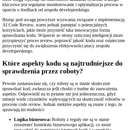
kluczowe jest regularne⁣ monitorowanie i optymalizacja procesu w
oparciu o feedback od zespołu developerskiego.
Biorąc pod uwagę ⁤powyższe wyzwania związane z implementacją
AI Code⁤ Review, warto jednak pamiętać⁤ o potencjalnych
korzyściach, jakie może⁤ przynieść taka innowacyjna ‍forma
sprawdzania kodu. Wsparcie ze strony sztucznej inteligencji może
przyspieszyć proces review, poprawić jakość kodu oraz ostatecznie‍
przyczynić się do zwiększenia efektywności pracy ‍zespołu
developerskiego.
Które aspekty kodu są najtrudniejsze do
sprawdzenia przez roboty?
Pewnie zastanawiasz się, czy roboty ‍są w‌ stanie ⁤skutecznie
sprawdzać kod, zwłaszcza jeśli chodzi o trudne do zauważenia
aspekty. Odpowiedź na to pytanie nie⁣ jest​ jednoznaczna, gdyż
istnieje wiele czynników wpływających na skuteczność robotów w​
procesie code review. Jednak niektóre aspekty są znane ‍z tego, że
sprawiają⁢ im trudności:
Logika biznesowa:
Roboty z reguły⁢ nie są w stanie
zrozumieć kontekstu biznesowego ⁢aplikacji, co może
prowadzić do pominięcia istotnych logik i warunków