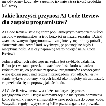
metody oceny ⁢kodu, aby zapewnić jak najwyższą‌ jakość produktu
końcowego.
Jakie korzyści przynosi AI Code Review‍
dla zespołu programistów?
AI Code ⁣Review staje się coraz popularniejszym narzędziem wśród
zespołów programistów, a jego korzyści są niezaprzeczalne. Dzięki
zaawansowanym algorytmom sztucznej⁤ inteligencji roboty potrafią
skutecznie ⁤analizować kod, wychwytując potencjalne błędy i
nieoptymalności. Ale⁤ czy naprawdę warto polegać⁢ na AI Code
Review?
Jedną z głównych zalet tego narzędzia jest szybkość działania.
Robot jest w stanie przeskanować duże ilości kodu w bardzo
krótkim czasie, co pozwala zespołowi programistów⁢ zaoszczędzić
wiele godzin pracy nad ręcznym ​przeglądem. Ponadto, AI jest w
stanie wykryć problemy, których ludzki oko mogłoby nie zauważyć,
co przekłada się na poprawę jakości kodu.
AI ‍Code Review umożliwia także standaryzację procesu
przeglądania kodu. ‍Dzięki automatyzacji nie ma ryzyka pominiecia
konkretnych kryteriów ani subiektywnego podejścia do oceny kodu.
Wszystkie reguły i wytyczne są ‌ściśle przestrzegane,‍ co prowadzi