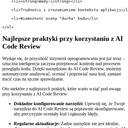
    <li><strong>Wady:</strong></li>
    <li>Trudności z zrozumieniem kontekstu aplikacji</l
    <li>Niemożność oceny "ducha" kodu</li>
</ul>
Najlepsze praktyki ⁣przy korzystaniu z⁤ AI
Code Review
Wydaje się, że przyszłość inżynierii oprogramowania jest już​ teraz⁣ –
sztuczna inteligencja⁢ zaczyna przejmować kontrolę nad procesem
przeglądu kodu. Dzięki narzędziom do AI Code Review, możemy
automatycznie analizować, oceniać i poprawiać nasz kod, zamiast
tracić czas na ręczne sprawdzanie.
Oto niektóre z najlepszych praktyk, które⁢ warto wziąć pod uwagę
⁢przy ‌korzystaniu z AI Code Review:
Dokładne konfigurowanie narzędzi:
Upewnij‌ się, że Twoje
narzędzia do AI Code ​Review są poprawnie skonfigurowane,
aby precyzyjnie oceniały kod i zgłaszały błędy.
Regularne aktualizacje:
Żadne ‍narzędzie nie jest idealne,