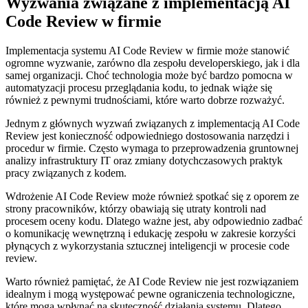
Wyzwania związane z implementacją⁤ AI
⁣Code Review w firmie
Implementacja systemu AI Code Review w firmie może stanowić
⁢ogromne wyzwanie, zarówno dla zespołu developerskiego, jak i dla
samej organizacji. ⁣Choć technologia może być bardzo pomocna w
automatyzacji procesu przeglądania​ kodu, to jednak wiąże się
również z pewnymi trudnościami, które warto ⁤dobrze ​rozważyć.
Jednym z głównych wyzwań związanych z implementacją AI Code
Review jest konieczność odpowiedniego dostosowania ​narzędzi i
procedur w firmie. Często wymaga to przeprowadzenia‌ gruntownej
analizy infrastruktury IT oraz zmiany dotychczasowych praktyk
pracy​ związanych z kodem.
Wdrożenie ⁢AI Code Review może również spotkać się z oporem ze
strony pracowników, którzy obawiają się utraty kontroli nad
procesem oceny kodu. Dlatego ważne jest, aby ‍odpowiednio zadbać
o komunikację​ wewnętrzną i edukację zespołu w zakresie korzyści
płynących z wykorzystania⁤ sztucznej inteligencji‌ w procesie code
review.
Warto również pamiętać,‌ że AI Code Review nie jest rozwiązaniem
idealnym i mogą⁤ występować pewne ograniczenia technologiczne,⁢
które ​mogą wpłynąć na skuteczność działania systemu. Dlatego​