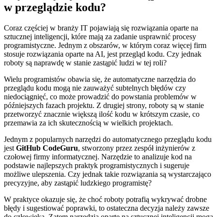
w przeglądzie kodu?
Coraz częściej w branży IT ‍pojawiają się rozwiązania oparte na
sztucznej inteligencji, które mają za zadanie usprawnić procesy
programistyczne. ⁤Jednym z obszarów, w którym​ coraz więcej firm
stosuje rozwiązania oparte‌ na AI, jest przegląd kodu. Czy jednak⁢
roboty są‌ naprawdę w stanie zastąpić ludzi w ⁢tej roli?
Wielu programistów obawia​ się, że automatyczne‌ narzędzia do
przeglądu⁣ kodu mogą nie zauważyć subtelnych błędów czy
niedociągnięć, co może prowadzić do powstania problemów w
późniejszych fazach projektu. Z‍ drugiej strony, roboty‌ są w stanie
przetworzyć ⁢znacznie większą ilość kodu w‌ krótszym ‌czasie, ⁣co
przemawia za ich skutecznością w wielkich projektach.
Jednym z popularnych narzędzi do automatycznego przeglądu kodu
jest
GitHub CodeGuru
, stworzony przez zespół inżynierów z⁤
czołowej firmy informatycznej. Narzędzie to analizuje kod na
podstawie najlepszych praktyk programistycznych i sugeruje
możliwe ulepszenia. ⁣Czy jednak takie rozwiązania są wystarczająco​
precyzyjne, aby zastąpić ludzkiego programistę?
W praktyce okazuje się, że choć roboty potrafią wykrywać drobne
błędy i sugestiować poprawki, to​ ostateczna decyzja należy zawsze
do⁤ człowieka. Zatem narzędzia oparte na sztucznej inteligencji mogą