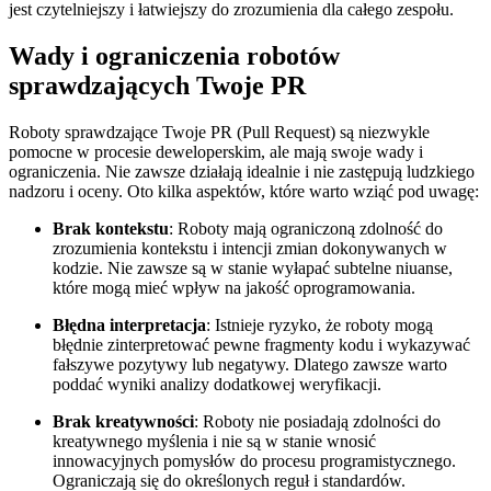
jest czytelniejszy i łatwiejszy do zrozumienia dla całego zespołu.
Wady i ograniczenia robotów
sprawdzających Twoje PR
Roboty sprawdzające Twoje PR ‌(Pull Request) są niezwykle
pomocne w procesie deweloperskim, ale⁣ mają swoje wady i
ograniczenia. Nie zawsze ​działają idealnie i nie zastępują ludzkiego
nadzoru i oceny. Oto kilka aspektów, które warto wziąć pod uwagę:
Brak kontekstu
: Roboty mają ograniczoną zdolność do
zrozumienia kontekstu i intencji zmian dokonywanych w ​
kodzie. Nie zawsze są w stanie wyłapać subtelne niuanse,
które⁣ mogą mieć wpływ na jakość oprogramowania.
Błędna interpretacja
: Istnieje ryzyko, że​ roboty mogą
⁣błędnie ⁤zinterpretować pewne fragmenty kodu i wykazywać
fałszywe pozytywy lub ‌negatywy. Dlatego zawsze warto
poddać wyniki analizy dodatkowej weryfikacji.
Brak kreatywności
: Roboty nie posiadają zdolności ​do
⁢kreatywnego myślenia i nie są w stanie wnosić
innowacyjnych pomysłów ⁢do procesu programistycznego.
Ograniczają się do określonych reguł i ​standardów.