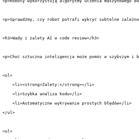
<p>Roboty wykorzystują algorytmy uczenia maszynowego do
<p>Sprawdźmy, czy robot potrafi wykryć subtelne zależno
<h3>Wady i zalety AI w code review</h3>
<p>Choć sztuczna inteligencja może pomóc w szybszym i b
<ul>
    <li><strong>Zalety:</strong></li>
    <li>Szybka analiza kodu</li>
    <li>Automatyczne wykrywanie prostych błędów</li>
</ul>
<ul>