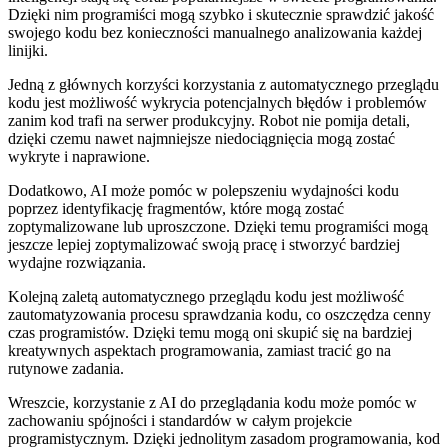
Dzięki nim programiści mogą szybko i skutecznie sprawdzić jakość
swojego ⁢kodu bez‌ konieczności manualnego analizowania każdej
linijki.
Jedną z głównych korzyści korzystania z automatycznego przeglądu
kodu jest możliwość wykrycia ‌potencjalnych błędów i problemów
zanim kod trafi na serwer produkcyjny. Robot nie⁣ pomija detali,
dzięki czemu‍ nawet najmniejsze niedociągnięcia mogą‌ zostać
wykryte i naprawione.
Dodatkowo, AI może pomóc w polepszeniu wydajności kodu
poprzez identyfikację fragmentów, które mogą zostać
zoptymalizowane lub uproszczone. Dzięki temu programiści mogą
jeszcze lepiej zoptymalizować swoją pracę i stworzyć ‌bardziej
wydajne rozwiązania.
Kolejną ‌zaletą automatycznego przeglądu kodu ⁢jest możliwość ​
zautomatyzowania procesu sprawdzania kodu, co oszczędza cenny
czas programistów. Dzięki temu mogą‍ oni‌ skupić się​ na bardziej
kreatywnych aspektach ⁤programowania, zamiast tracić go na
rutynowe zadania.
Wreszcie, korzystanie z AI do przeglądania kodu może pomóc w
zachowaniu spójności i standardów w całym projekcie
programistycznym. Dzięki jednolitym zasadom programowania, kod