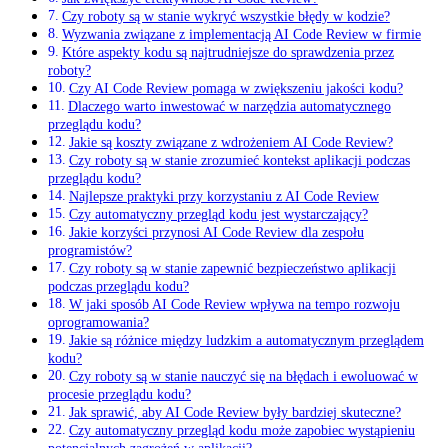
Czy roboty są w‌ stanie wykryć wszystkie błędy w kodzie?
Wyzwania związane z implementacją⁤ AI ⁣Code Review w firmie
Które aspekty kodu są najtrudniejsze do sprawdzenia przez
roboty?
Czy AI Code Review pomaga‌ w zwiększeniu jakości kodu?
Dlaczego warto inwestować w narzędzia automatycznego
przeglądu kodu?
Jakie są koszty związane z wdrożeniem AI Code Review?
Czy roboty są⁤ w stanie ‍zrozumieć kontekst aplikacji podczas
przeglądu kodu?
Najlepsze praktyki ⁣przy korzystaniu z⁤ AI Code Review
Czy automatyczny przegląd kodu⁢ jest wystarczający?
Jakie korzyści przynosi AI Code Review‍ dla zespołu
programistów?
Czy roboty ⁤są w stanie zapewnić bezpieczeństwo ⁤aplikacji
podczas przeglądu​ kodu?
W jaki sposób AI Code Review wpływa na tempo⁣ rozwoju
oprogramowania?
Jakie są różnice między ludzkim a automatycznym ⁣przeglądem
kodu?
Czy roboty są w stanie nauczyć się na błędach i ewoluować w​
procesie przeglądu kodu?
Jak⁣ sprawić, ‍aby AI Code​ Review były bardziej skuteczne?
Czy automatyczny przegląd kodu może zapobiec wystąpieniu