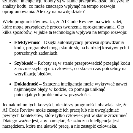
sztucznej inteligencji, roboty są w stanie przeprowadzać precyzyjne
‌analizy kodu, co może znacząco wpłynąć na tempo rozwoju
oprogramowania. Ale czy naprawdę działa?
Wielu programistów uważa, że AI Code Review ma wiele zalet,
które mogą przyspieszyć proces tworzenia oprogramowania.⁣ Oto
kilka sposobów, w jakie ta technologia ​wpływa na tempo rozwoju:
Efektywność
⁣-​ Dzięki automatyzacji procesu sprawdzania
kodu, programiści mogą skupić się na ​bardziej kreatywnych i
potrzebnych ⁤zadaniach.
Szybkość
– Roboty są w stanie ⁤przeprowadzić⁢ przegląd kodu
znacznie szybciej niż człowiek,‍ co skraca czas potrzebny na
weryfikację błędów.
Dokładność
– Sztuczna inteligencja może wykrywać nawet
najmniejsze błędy ⁢w kodzie, co pomaga uniknąć
potencjalnych problemów w ‌przyszłości.
Jednak⁤ mimo⁣ tych korzyści, niektórzy programiści obawiają się, że
AI Code Review może zastąpić ich pracę lub nie uwzględniać
pewnych ⁣kontekstów,‌ które tylko człowiek jest w stanie zrozumieć.
Dlatego‍ ważne jest, ⁣aby pamiętać, że sztuczna inteligencja jest
narzędziem, które ma ułatwić pracę, a ‍nie zastąpić człowieka.