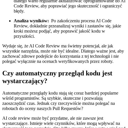
dlatego warto​ regularnie aktualizować oprogramowanie do AI
‍Code Review, aby poprawiać jego ​skuteczność i ograniczyć
‌błędy.
Analiza wyników:
‌ Po zakończeniu procesu AI Code
Review, dokładnie przeanalizuj wyniki i zastanów się, jakie
kroki możesz podjąć, aby poprawić⁤ jakość kodu w
przyszłości.
Wydaje się, że AI Code Review ma świetny potencjał, ale jak
wszystkie narzędzia, może⁣ nie być idealne. Dlatego⁤ ważne jest, ⁣aby
zachować zdrowe podejście do korzystania z tej technologii i nie
polegać ⁣wyłącznie na ocenach weryfikowanych⁣ przez roboty.
Czy automatyczny przegląd kodu⁢ jest
wystarczający?
Automatyczne przeglądy kodu stają się coraz bardziej popularne
wśród⁣ programistów. ⁤Są szybkie, skuteczne i ⁤pozwalają
zaoszczędzić czas. Jednak czy rzeczywiście można polegać na
robotach do oceny naszych Pull⁣ Requestów?
AI code review ‌może być przydatne, ale ‌nie zawsze jest
wystarczające. Istnieje wiele czynników, które mogą wpływać na