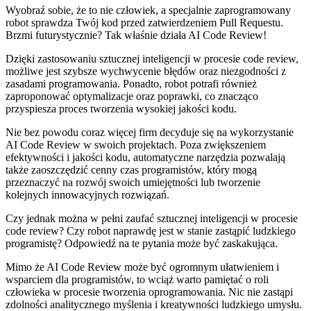
Wyobraź sobie, że to nie człowiek, a specjalnie zaprogramowany
robot sprawdza Twój kod ​przed zatwierdzeniem Pull Requestu.
Brzmi futurystycznie? Tak właśnie działa AI Code Review!
Dzięki zastosowaniu sztucznej inteligencji w procesie code review,
⁢możliwe⁣ jest szybsze ‌wychwycenie błędów oraz niezgodności z
zasadami programowania. Ponadto, robot potrafi również
⁣zaproponować optymalizacje oraz poprawki, ⁤co znacząco​
przyspiesza proces tworzenia wysokiej jakości kodu.
Nie bez powodu coraz więcej firm ​decyduje się na wykorzystanie
AI Code​ Review ‌w swoich projektach. Poza zwiększeniem
efektywności i jakości kodu, automatyczne narzędzia pozwalają
także zaoszczędzić cenny czas programistów, który mogą
przeznaczyć na rozwój swoich umiejętności lub tworzenie
kolejnych innowacyjnych rozwiązań.
Czy jednak można w pełni zaufać⁣ sztucznej inteligencji‌ w procesie
code review? Czy robot naprawdę jest w stanie zastąpić ludzkiego
programistę? Odpowiedź na te pytania może być‌ zaskakująca.
Mimo że AI Code Review może być ogromnym ułatwieniem i
wsparciem dla programistów, ‌to wciąż warto pamiętać ⁢o roli
człowieka w procesie tworzenia oprogramowania. Nic nie zastąpi
zdolności analitycznego myślenia i kreatywności ludzkiego umysłu.