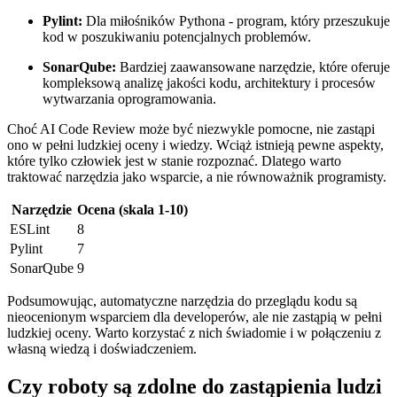
Pylint:
Dla miłośników ⁢Pythona ⁣- program, który​ przeszukuje
kod w poszukiwaniu potencjalnych ⁤problemów.
SonarQube:
Bardziej zaawansowane narzędzie, które oferuje
kompleksową analizę jakości kodu, architektury i procesów
wytwarzania oprogramowania.
Choć AI⁤ Code Review może być niezwykle pomocne, nie zastąpi
ono w pełni ludzkiej oceny i‍ wiedzy. Wciąż​ istnieją pewne aspekty,
które tylko człowiek jest⁣ w stanie rozpoznać. Dlatego ‌warto
traktować narzędzia jako wsparcie, a nie równoważnik programisty.
Narzędzie
Ocena (skala 1-10)
ESLint
8
Pylint
7
SonarQube
9
Podsumowując, automatyczne narzędzia do przeglądu kodu ​są
nieocenionym ​wsparciem dla developerów, ​ale nie​ zastąpią w pełni
ludzkiej oceny. Warto⁢ korzystać z nich⁣ świadomie i w połączeniu ‍z
własną wiedzą​ i doświadczeniem.
Czy roboty są zdolne ⁣do zastąpienia ludzi