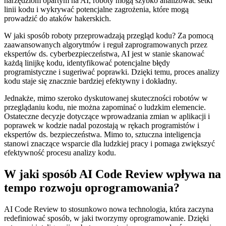
narzędziom opartym na AI, roboty mogą szybko analizować setki
linii kodu i wykrywać ‍potencjalne zagrożenia, ⁤które mogą
prowadzić do ataków hakerskich.
W jaki sposób roboty przeprowadzają przegląd kodu? Za pomocą
zaawansowanych algorytmów i reguł‍ zaprogramowanych przez
ekspertów ⁢ds. cyberbezpieczeństwa, AI jest w stanie skanować
każdą linijkę kodu, identyfikować potencjalne błędy
programistyczne i sugeriwać poprawki. Dzięki temu, proces ⁣analizy
kodu staje się znacznie bardziej efektywny i dokładny.
Jednakże, mimo szeroko dyskutowanej skuteczności robotów ⁤w
przeglądaniu kodu, nie można zapominać o ludzkim elemencie.
Ostateczne decyzje dotyczące wprowadzania zmian w ⁤aplikacji i
poprawek w kodzie nadal pozostają w rękach programistów‍ i‌
ekspertów ds. bezpieczeństwa. Mimo to,‍ sztuczna inteligencja
stanowi ‍znaczące wsparcie dla⁢ ludzkiej pracy i pomaga zwiększyć
efektywność procesu analizy ‍kodu.
W jaki sposób AI Code Review wpływa na
tempo⁣ rozwoju oprogramowania?
AI Code Review to stosunkowo nowa technologia, która zaczyna
redefiniować ⁣sposób, w jaki ‍tworzymy oprogramowanie. Dzięki⁣