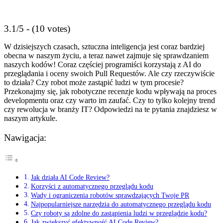
3.1/5 - (10 votes)
W⁢ dzisiejszych czasach, sztuczna inteligencja jest coraz bardziej
obecna w naszym życiu, a teraz nawet zajmuje się sprawdzaniem
naszych kodów! Coraz częściej programiści korzystają z AI ‌do
przeglądania i ⁢oceny ⁢swoich Pull Requestów. Ale czy rzeczywiście
to działa?‍ Czy robot ​może zastąpić ludzi w tym procesie?
Przekonajmy się, ‍jak robotyczne ‌recenzje kodu wpływają ‍na proces
developmentu oraz czy warto ‍im zaufać. Czy to tylko kolejny trend
czy rewolucja w⁣ branży IT? Odpowiedzi‌ na te ‍pytania znajdziesz w
naszym artykule.
Nawigacja:
Jak ⁣działa AI Code Review?
Korzyści z automatycznego przeglądu kodu
Wady i ograniczenia robotów sprawdzających Twoje PR
Najpopularniejsze⁤ narzędzia do automatycznego ⁤przeglądu kodu
Czy roboty są zdolne ⁣do zastąpienia ludzi w przeglądzie kodu?
Jak zwiększyć efektywność AI Code Review?