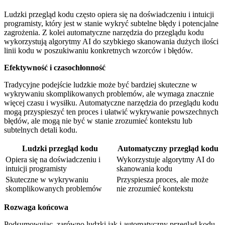
Ludzki‍ przegląd kodu często opiera się na doświadczeniu i ⁣intuicji
programisty, który jest w stanie wykryć subtelne błędy i ‌potencjalne
zagrożenia. Z kolei‍ automatyczne narzędzia do przeglądu kodu
wykorzystują algorytmy AI ‍do ⁢szybkiego skanowania dużych ilości
⁢linii kodu w poszukiwaniu konkretnych wzorców i błędów.
Efektywność i czasochłonność
Tradycyjne⁣ podejście ludzkie może‍ być bardziej skuteczne w
wykrywaniu skomplikowanych problemów, ale wymaga znacznie
więcej czasu i wysiłku. Automatyczne narzędzia do przeglądu ⁣kodu
mogą przyspieszyć ten proces i ułatwić wykrywanie powszechnych
błędów, ale mogą nie być w stanie zrozumieć kontekstu lub
subtelnych detali kodu.
Ludzki ⁤przegląd kodu
Automatyczny przegląd kodu
Opiera się na doświadczeniu⁣ i
Wykorzystuje⁤ algorytmy AI do
intuicji programisty
skanowania kodu
Skuteczne‌ w wykrywaniu
Przyspiesza proces, ale może
skomplikowanych problemów
nie zrozumieć kontekstu
Rozwaga końcowa
Podsumowując, zarówno ludzki jak i automatyczny przegląd kodu