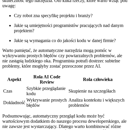
skuteczność tego narzędzia. Oto ‌kilka rzeczy, które warto wziąć pod
uwagę:
Czy robot zna specyfikę projektu i branży?
Jakie są umiejętności programistów pracujących‍ nad danym⁢
projektem?
Jakie są​ wymagania co do jakości kodu w danej firmie?
Warto pamiętać, że automatyczne narzędzia ⁢mogą pomóc w
wykrywaniu prostych błędów czy powtarzalnych problemów, ale
nie zastąpią ludzkiego oka. Programista potrafi dostrzec subtelne
problemy, które mogłyby zostać przeoczone przez AI.
Rola AI Code
Aspekt
Rola człowieka
Review
Szybkie przeglądanie
Czas
Skupienie na szczegółach
kodu
Wykrywanie prostych
Analiza kontekstu i⁤ większych
Dokładność
błędów
problemów
Podsumowując, automatyczny ⁢przegląd kodu może być
wartościowym‍ dodatkiem do naszego procesu deweloperskiego, ale
nie zawsze jest wystarczający. Dlatego warto kombinować różne‍