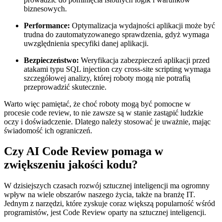
biznesowych.
Performance:
Optymalizacja wydajności aplikacji może‍ być
trudna do zautomatyzowanego sprawdzenia, gdyż wymaga
uwzględnienia specyfiki danej aplikacji.
Bezpieczeństwo:
⁢Weryfikacja zabezpieczeń aplikacji ⁢przed
atakami typu SQL injection czy cross-site scripting wymaga
szczegółowej analizy, ‍której roboty mogą nie potrafią
przeprowadzić skutecznie.
Warto więc pamiętać, że choć roboty mogą być pomocne w
‍procesie code review, to nie zawsze⁢ są w stanie zastąpić ludzkie ​
oczy i doświadczenie. Dlatego należy stosować je uważnie, mając
świadomość ich ograniczeń.
Czy AI Code Review pomaga‌ w
zwiększeniu jakości kodu?
W dzisiejszych czasach rozwój sztucznej inteligencji ‍ma ogromny
wpływ ⁣na ⁢wiele obszarów naszego ⁣życia, także na ‌branżę IT.
Jednym z narzędzi, które zyskuje coraz ⁤większą ⁤popularność wśród
programistów, jest Code Review oparty⁤ na sztucznej inteligencji.