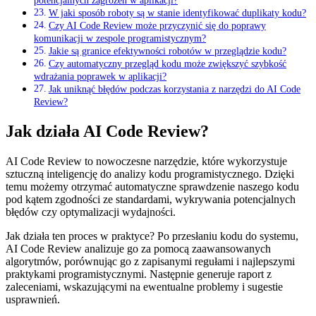
potencjalnych zagrożeń w aplikacji?
W jaki sposób roboty są w stanie identyfikować duplikaty kodu?
Czy AI Code Review może przyczynić ⁣się do poprawy
komunikacji w zespole programistycznym?
Jakie są granice efektywności ​robotów w przeglądzie kodu?
Czy automatyczny przegląd‍ kodu ‍może zwiększyć szybkość
wdrażania poprawek w aplikacji?
Jak uniknąć⁣ błędów podczas korzystania ​z narzędzi do AI Code
Review?
Jak ⁣działa AI Code Review?
AI Code Review​ to nowoczesne narzędzie, które wykorzystuje
sztuczną inteligencję do ⁢analizy kodu programistycznego. Dzięki⁤
temu ​możemy otrzymać ‌automatyczne sprawdzenie naszego kodu
pod kątem zgodności ze standardami, wykrywania potencjalnych
błędów czy optymalizacji wydajności.
Jak działa ten proces w praktyce? Po przesłaniu kodu do systemu,
AI Code Review analizuje go za ‍pomocą zaawansowanych
algorytmów, porównując go z zapisanymi regułami i najlepszymi
praktykami programistycznymi. Następnie generuje⁢ raport z
zaleceniami, wskazującymi na ewentualne problemy i sugestie
usprawnień.