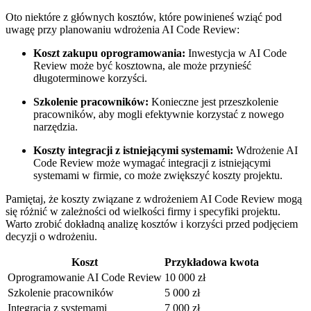
Oto niektóre z głównych kosztów,​ które powinieneś wziąć pod
uwagę ⁢przy planowaniu wdrożenia AI ⁢Code Review:
Koszt zakupu oprogramowania:
Inwestycja w AI Code
Review może być kosztowna, ale może przynieść
długoterminowe korzyści.
Szkolenie ‍pracowników:
Konieczne ⁤jest⁤ przeszkolenie
pracowników, aby mogli efektywnie korzystać ⁣z nowego
narzędzia.
Koszty⁢ integracji‍ z istniejącymi systemami:
Wdrożenie⁣ AI
Code Review może wymagać integracji z istniejącymi
systemami⁢ w firmie, co może zwiększyć koszty projektu.
Pamiętaj, że koszty związane z wdrożeniem ⁣AI Code⁤ Review mogą
się różnić w zależności od wielkości firmy i specyfiki projektu.
Warto zrobić dokładną analizę ⁤kosztów i korzyści przed podjęciem
decyzji o wdrożeniu.
Koszt
Przykładowa kwota
Oprogramowanie AI Code Review
10 000 zł
Szkolenie ⁢pracowników
5 000 zł
Integracja z systemami
7 000⁤ zł