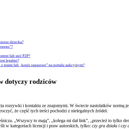
uterze dziecka?
mowego”?
orrent lub sieć P2P?
est legalne?
o z grami lub „kopie zapasowe” na portalu aukcyjnym?
ów dotyczy rodziców
dzia rozrywki i kontaktu ze znajomymi. W świecie nastolatków normą 
eoczyć, że część tych treści pochodzi z nielegalnych źródeł.
śnicza. „Wszyscy to mają”, „kolega mi dał link”, „przecież to tylko demo
i w kategoriach licencji i praw autorskich, tylko:
czy gra działa i czy 