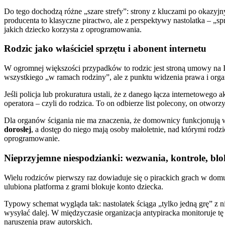
Do tego dochodzą różne „szare strefy”: strony z kluczami po okazyjn
producenta to klasyczne piractwo, ale z perspektywy nastolatka – „s
jakich dziecko korzysta z oprogramowania.
Rodzic jako właściciel sprzętu i abonent internetu
W ogromnej większości przypadków to rodzic jest stroną umowy na In
wszystkiego „w ramach rodziny”, ale z punktu widzenia prawa i org
Jeśli policja lub prokuratura ustali, że z danego łącza internetoweg
operatora – czyli do rodzica. To on odbierze list polecony, on otworz
Dla organów ścigania nie ma znaczenia, że domownicy funkcjonują w 
dorosłej
, a dostęp do niego mają osoby małoletnie, nad którymi rod
oprogramowanie.
Nieprzyjemne niespodzianki: wezwania, kontrole, bl
Wielu rodziców pierwszy raz dowiaduje się o pirackich grach w domu
ulubiona platforma z grami blokuje konto dziecka.
Typowy schemat wygląda tak: nastolatek ściąga „tylko jedną grę” z ni
wysyłać dalej. W międzyczasie organizacja antypiracka monitoruje tę s
naruszenia praw autorskich.