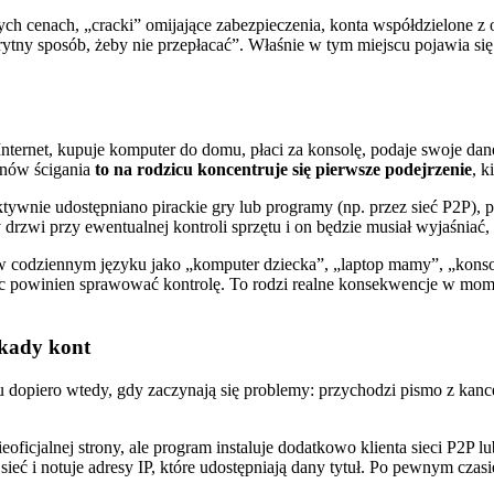
ych cenach, „cracki” omijające zabezpieczenia, konta współdzielone z
prytny sposób, żeby nie przepłacać”. Właśnie w tym miejscu pojawia s
ternet, kupuje komputer do domu, płaci za konsolę, podaje swoje dan
anów ścigania
to na rodzicu koncentruje się pierwsze podejrzenie
, k
o aktywnie udostępniano pirackie gry lub programy (np. przez sieć P2P)
y drzwi przy ewentualnej kontroli sprzętu i on będzie musiał wyjaśniać,
codziennym języku jako „komputer dziecka”, „laptop mamy”, „konsola t
zic powinien sprawować kontrolę. To rodzi realne konsekwencje w mome
okady kont
 dopiero wtedy, gdy zaczynają się problemy: przychodzi pismo z kance
eoficjalnej strony, ale program instaluje dodatkowo klienta sieci P2P 
ieć i notuje adresy IP, które udostępniają dany tytuł. Po pewnym czasi