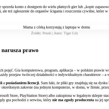
e sprzeda konto z dostępem do wielu płatnych gier lub „kopie zapasow
 ale też zgłoszenie do organów ścigania i roszczenia cywilne, które w
Źródło: Pexels | Autor: Tiger Lily
uż narusza prawo
h pojęć. Gra komputerowa, program, aplikacja – w polskim prawie ws
żdy przejaw twórczej działalności o indywidualnym charakterze – a wi
ii
a
posiadaniem licencji
. Sam fakt, że pliki gry znajdują się na dysku 
 określonym zakresie (na jednym komputerze, w domu, w firmie, przez 
icrosoft Store, PlayStation Store) albo zakupiona w legalnym sklepie
gdy gra pochodzi z serwisu, który
nie ma zgody producenta
na jej sp