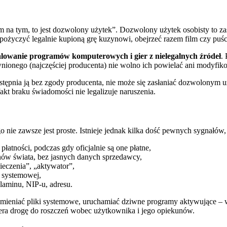
am na tym, to jest dozwolony użytek”. Dozwolony użytek osobisty to za
życzyć legalnie kupioną grę kuzynowi, obejrzeć razem film czy puśc
talowanie programów komputerowych i gier z nielegalnych źródeł
.
wnionego (najczęściej producenta) nie wolno ich powielać ani modyfiko
ostępnia ją bez zgody producenta, nie może się zasłaniać dozwolonym u
kt braku świadomości nie legalizuje naruszenia.
o nie zawsze jest proste. Istnieje jednak kilka dość pewnych sygnałów, 
 płatności, podczas gdy oficjalnie są one płatne,
nów świata, bez jasnych danych sprzedawcy,
ieczenia”, „aktywator”,
y systemowej,
laminu, NIP-u, adresu.
podmieniać pliki systemowe, uruchamiać dziwne programy aktywujące – 
wiera drogę do roszczeń wobec użytkownika i jego opiekunów.