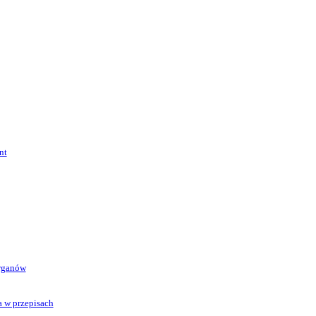
nt
organów
a w przepisach