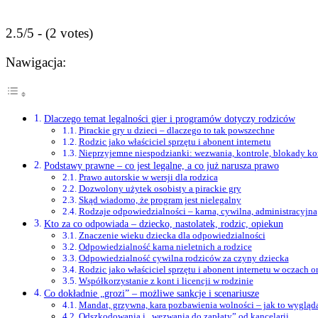
2.5/5 - (2 votes)
Nawigacja:
Dlaczego temat legalności gier i programów dotyczy rodziców
Pirackie gry u dzieci – dlaczego to tak powszechne
Rodzic jako właściciel sprzętu i abonent internetu
Nieprzyjemne niespodzianki: wezwania, kontrole, blokady ko
Podstawy prawne – co jest legalne, a co już narusza prawo
Prawo autorskie w wersji dla rodzica
Dozwolony użytek osobisty a pirackie gry
Skąd wiadomo, że program jest nielegalny
Rodzaje odpowiedzialności – karna, cywilna, administracyjna
Kto za co odpowiada – dziecko, nastolatek, rodzic, opiekun
Znaczenie wieku dziecka dla odpowiedzialności
Odpowiedzialność karna nieletnich a rodzice
Odpowiedzialność cywilna rodziców za czyny dziecka
Rodzic jako właściciel sprzętu i abonent internetu w oczach 
Współkorzystanie z kont i licencji w rodzinie
Co dokładnie „grozi” – możliwe sankcje i scenariusze
Mandat, grzywna, kara pozbawienia wolności – jak to wygląd
Odszkodowania i „wezwania do zapłaty” od kancelarii