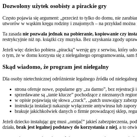
Dozwolony użytek osobisty a pirackie gry
Często pojawia się argument: „przecież to tylko do domu, nie zarabi
utworów w wąskim kręgu rodziny i znajomych – na przykład można po
Ta zasada
nie pozwala jednak na pobieranie, kopiowanie czy ins
restrykcyjnie niż np. książki czy muzyka. Bez uzyskania zgody upra
Jeżeli więc dziecko pobiera „piracką” wersję gry z serwisu, który ud
o tym, że w domu korzysta się z nielegalnego oprogramowania, sam fa
Skąd wiadomo, że program jest nielegalny
Dla osoby nietechnicznej odróżnienie legalnego źródła od nielegalneg
strona oferuje nowe, popularne gry „za darmo”, bez rejestracji i
sprzedawane są „tanie klucze” pochodzące z nieznanych regio
w opisie pojawiają się słowa „crack”, „patch usuwający zabezp
instrukcja instalacji nakazuje wyłączenie antywirusa lub zapor
brakuje jakichkolwiek danych o firmie prowadzącej sklep, regu
Jeżeli dziecko instalując grę musi „omijać” jakieś zabezpieczenia, 
działa,
brak jest legalnej podstawy do korzystania z niej
, a to ot