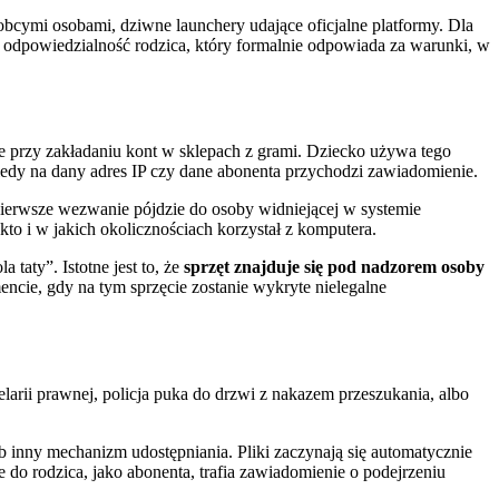
 obcymi osobami, dziwne launchery udające oficjalne platformy. Dla
ię odpowiedzialność rodzica, który formalnie odpowiada za warunki, w
e przy zakładaniu kont w sklepach z grami. Dziecko używa tego
iedy na dany adres IP czy dane abonenta przychodzi zawiadomienie.
, pierwsze wezwanie pójdzie do osoby widniejącej w systemie
 kto i w jakich okolicznościach korzystał z komputera.
aty”. Istotne jest to, że
sprzęt znajduje się pod nadzorem osoby
ncie, gdy na tym sprzęcie zostanie wykryte nielegalne
larii prawnej, policja puka do drzwi z nakazem przeszukania, albo
lub inny mechanizm udostępniania. Pliki zaczynają się automatycznie
e do rodzica, jako abonenta, trafia zawiadomienie o podejrzeniu