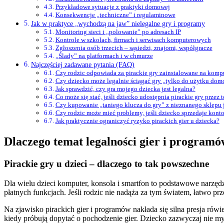
Przykładowe sytuacje z praktyki domowej
Konsekwencje „techniczne” i regulaminowe
Jak w praktyce „wychodzą na jaw” nielegalne gry i programy
Monitoring sieci i „polowanie” po adresach IP
Kontrole w szkołach, firmach i serwisach komputerowych
Zgłoszenia osób trzecich – sąsiedzi, znajomi, współgracze
„Ślady” na platformach i w chmurze
Najczęściej zadawane pytania (FAQ)
Czy rodzic odpowiada za pirackie gry zainstalowane na komp
Czy dziecko może legalnie ściągać gry „tylko do użytku do
Jak sprawdzić, czy gra mojego dziecka jest legalna?
Co może się stać, jeśli dziecko udostępnia pirackie gry przez t
Czy kupowanie „taniego klucza do gry” z nieznanego sklepu j
Czy rodzic może mieć problemy, jeśli dziecko sprzedaje kont
Jak praktycznie ograniczyć ryzyko pirackich gier u dziecka?
Dlaczego temat legalności gier i program
Pirackie gry u dzieci – dlaczego to tak powszechne
Dla wielu dzieci komputer, konsola i smartfon to podstawowe narzę
płatnych funkcjach. Jeśli rodzic nie nadąża za tym światem, łatwo prz
Na zjawisko pirackich gier i programów nakłada się silna presja rówie
kiedy próbują dopytać o pochodzenie gier. Dziecko zazwyczaj nie myśl