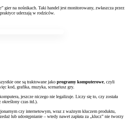
e” gier na nośnikach. Taki handel jest monitorowany, zwłaszcza przez
 praktyce uderzają w rodziców.
zystkie one są traktowane jako
programy komputerowe
, czyli
ęc kod, grafika, muzyka, scenariusz gry.
komputera, jeszcze niczego nie legalizuje. Liczy się to, czy została
określony czas itd.).
 stacjonarnym czy internetowym, wraz z ważnym kluczem produktu,
rzedaż lub udostępnianie – wtedy nawet zapłata za „klucz” nie tworzy