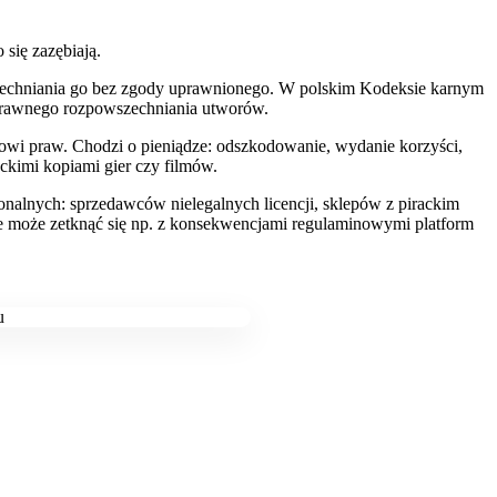
się zazębiają.
zechniania go bez zgody uprawnionego. W polskim Kodeksie karnym
zprawnego rozpowszechniania utworów.
wi praw. Chodzi o pieniądze: odszkodowanie, wydanie korzyści,
ckimi kopiami gier czy filmów.
nalnych: sprzedawców nielegalnych licencji, sklepów z pirackim
le może zetknąć się np. z konsekwencjami regulaminowymi platform