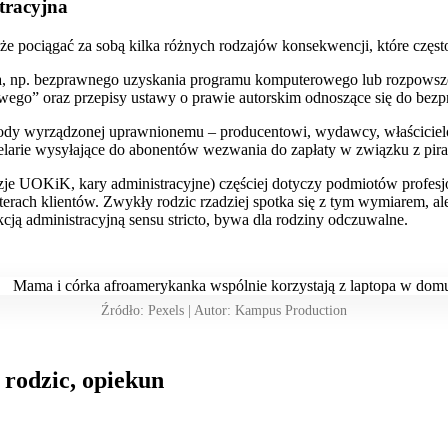
tracyjna
pociągać za sobą kilka różnych rodzajów konsekwencji, które często 
wa, np. bezprawnego uzyskania programu komputerowego lub rozpows
owego” oraz przepisy ustawy o prawie autorskim odnoszące się do be
ody wyrządzonej uprawnionemu – producentowi, wydawcy, właścicielo
elarie wysyłające do abonentów wezwania do zapłaty w związku z pira
je UOKiK, kary administracyjne) częściej dotyczy podmiotów profesjo
erach klientów. Zwykły rodzic rzadziej spotka się z tym wymiarem, a
ankcją administracyjną sensu stricto, bywa dla rodziny odczuwalne.
Źródło: Pexels | Autor: Kampus Production
 rodzic, opiekun