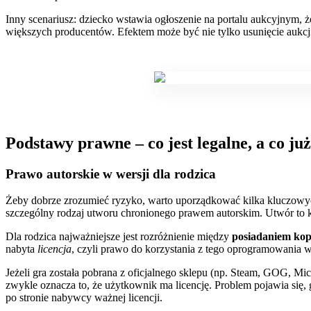
Inny scenariusz: dziecko wstawia ogłoszenie na portalu aukcyjnym, ż
większych producentów. Efektem może być nie tylko usunięcie aukcji,
Podstawy prawne – co jest legalne, a co j
Prawo autorskie w wersji dla rodzica
Żeby dobrze zrozumieć ryzyko, warto uporządkować kilka kluczowyc
szczególny rodzaj utworu chronionego prawem autorskim. Utwór to ka
Dla rodzica najważniejsze jest rozróżnienie między
posiadaniem kop
nabyta
licencja
, czyli prawo do korzystania z tego oprogramowania w
Jeżeli gra została pobrana z oficjalnego sklepu (np. Steam, GOG, M
zwykle oznacza to, że użytkownik ma licencję. Problem pojawia się, 
po stronie nabywcy ważnej licencji.