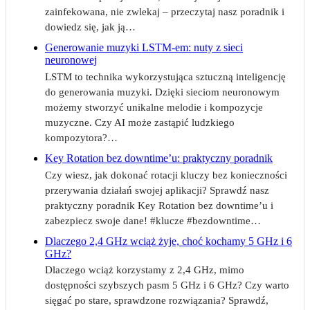
zainfekowana, nie zwlekaj – przeczytaj nasz poradnik i
dowiedz się, jak ją…
Generowanie muzyki LSTM-em: nuty z sieci
neuronowej
LSTM to technika wykorzystująca sztuczną inteligencję
do generowania muzyki. Dzięki sieciom neuronowym
możemy stworzyć unikalne melodie i kompozycje
muzyczne. Czy AI może zastąpić ludzkiego
kompozytora?…
Key Rotation bez downtime’u: praktyczny poradnik
Czy wiesz, jak dokonać rotacji kluczy bez konieczności
przerywania działań swojej aplikacji? Sprawdź nasz
praktyczny poradnik Key Rotation bez downtime’u i
zabezpiecz swoje dane! #klucze #bezdowntime…
Dlaczego 2,4 GHz wciąż żyje, choć kochamy 5 GHz i 6
GHz?
Dlaczego wciąż korzystamy z 2,4 GHz, mimo
dostępności szybszych pasm 5 GHz i 6 GHz? Czy warto
sięgać po stare, sprawdzone rozwiązania? Sprawdź,