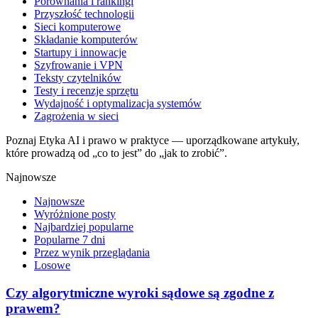
Porównania i rankingi
Przyszłość technologii
Sieci komputerowe
Składanie komputerów
Startupy i innowacje
Szyfrowanie i VPN
Teksty czytelników
Testy i recenzje sprzętu
Wydajność i optymalizacja systemów
Zagrożenia w sieci
Poznaj Etyka AI i prawo w praktyce — uporządkowane artykuły,
które prowadzą od „co to jest” do „jak to zrobić”.
Najnowsze
Najnowsze
Wyróżnione posty
Najbardziej popularne
Popularne 7 dni
Przez wynik przeglądania
Losowe
Czy algorytmiczne wyroki sądowe są zgodne z
prawem?