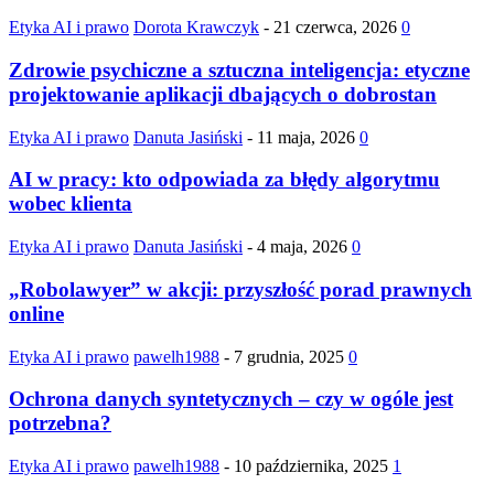
Etyka AI i prawo
Dorota Krawczyk
-
21 czerwca, 2026
0
Zdrowie psychiczne a sztuczna inteligencja: etyczne
projektowanie aplikacji dbających o dobrostan
Etyka AI i prawo
Danuta Jasiński
-
11 maja, 2026
0
AI w pracy: kto odpowiada za błędy algorytmu
wobec klienta
Etyka AI i prawo
Danuta Jasiński
-
4 maja, 2026
0
„Robolawyer” w akcji: przyszłość porad prawnych
online
Etyka AI i prawo
pawelh1988
-
7 grudnia, 2025
0
Ochrona danych syntetycznych – czy w ogóle jest
potrzebna?
Etyka AI i prawo
pawelh1988
-
10 października, 2025
1