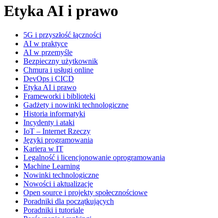
Etyka AI i prawo
5G i przyszłość łączności
AI w praktyce
AI w przemyśle
Bezpieczny użytkownik
Chmura i usługi online
DevOps i CICD
Etyka AI i prawo
Frameworki i biblioteki
Gadżety i nowinki technologiczne
Historia informatyki
Incydenty i ataki
IoT – Internet Rzeczy
Języki programowania
Kariera w IT
Legalność i licencjonowanie oprogramowania
Machine Learning
Nowinki technologiczne
Nowości i aktualizacje
Open source i projekty społecznościowe
Poradniki dla początkujących
Poradniki i tutoriale