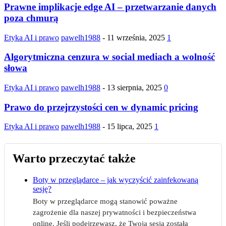
Prawne implikacje edge AI – przetwarzanie danych
poza chmurą
Etyka AI i prawo
pawelh1988
-
11 września, 2025
1
Algorytmiczna cenzura w social mediach a wolność
słowa
Etyka AI i prawo
pawelh1988
-
13 sierpnia, 2025
0
Prawo do przejrzystości cen w dynamic pricing
Etyka AI i prawo
pawelh1988
-
15 lipca, 2025
1
Warto przeczytać także
Boty w przeglądarce – jak wyczyścić zainfekowaną
sesję?
Boty w przeglądarce mogą stanowić poważne
zagrożenie dla naszej prywatności i bezpieczeństwa
online. Jeśli podejrzewasz, że Twoja sesja została